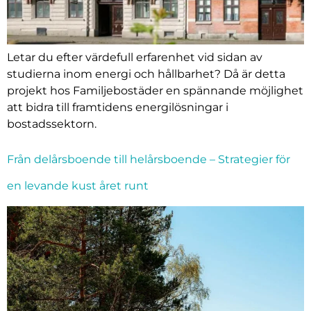
Letar du efter värdefull erfarenhet vid sidan av
studierna inom energi och hållbarhet? Då är detta
projekt hos Familjebostäder en spännande möjlighet
att bidra till framtidens energilösningar i
bostadssektorn.
Från delårsboende till helårsboende – Strategier för
en levande kust året runt