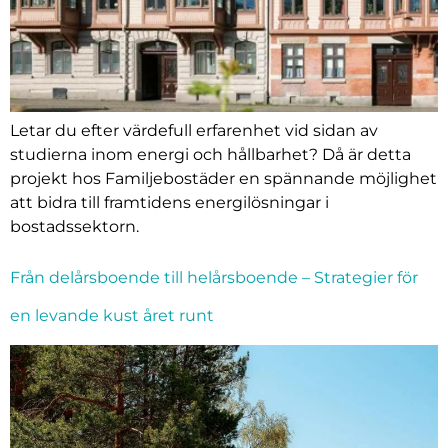
Letar du efter värdefull erfarenhet vid sidan av
studierna inom energi och hållbarhet? Då är detta
projekt hos Familjebostäder en spännande möjlighet
att bidra till framtidens energilösningar i
bostadssektorn.
Från delårsboende till helårsboende – Strategier för
en levande kust året runt