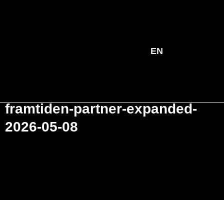
EN
Student & karriär inom hållbarhet |
Kontakta oss – Hållbarhetskonsult Götebor
framtiden-partner-expanded-
2026-05-08