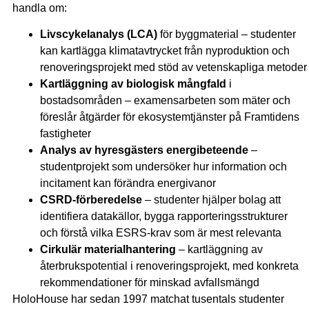
handla om:
Livscykelanalys (LCA)
för byggmaterial – studenter
kan kartlägga klimatavtrycket från nyproduktion och
renoveringsprojekt med stöd av vetenskapliga metoder
Kartläggning av biologisk mångfald
i
bostadsområden – examensarbeten som mäter och
föreslår åtgärder för ekosystemtjänster på Framtidens
fastigheter
Analys av hyresgästers energibeteende
–
studentprojekt som undersöker hur information och
incitament kan förändra energivanor
CSRD-förberedelse
– studenter hjälper bolag att
identifiera datakällor, bygga rapporteringsstrukturer
och förstå vilka ESRS-krav som är mest relevanta
Cirkulär materialhantering
– kartläggning av
återbrukspotential i renoveringsprojekt, med konkreta
rekommendationer för minskad avfallsmängd
HoloHouse har sedan 1997 matchat tusentals studenter