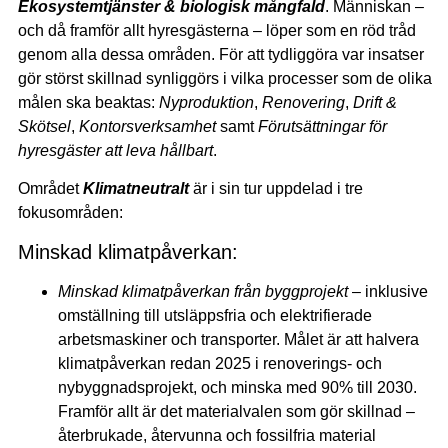
Ekosystemtjänster & biologisk mångfald
. Människan –
och då framför allt hyresgästerna – löper som en röd tråd
genom alla dessa områden. För att tydliggöra var insatser
gör störst skillnad synliggörs i vilka processer som de olika
målen ska beaktas:
Nyproduktion
,
Renovering
,
Drift &
Skötsel
,
Kontorsverksamhet
samt
Förutsättningar för
hyresgäster att leva hållbart
.
Området
Klimatneutralt
är i sin tur uppdelad i tre
fokusområden:
Minskad klimatpåverkan:
Minskad klimatpåverkan från byggprojekt
– inklusive
omställning till utsläppsfria och elektrifierade
arbetsmaskiner och transporter. Målet är att halvera
klimatpåverkan redan 2025 i renoverings- och
nybyggnadsprojekt, och minska med 90% till 2030.
Framför allt är det materialvalen som gör skillnad –
återbrukade, återvunna och fossilfria material