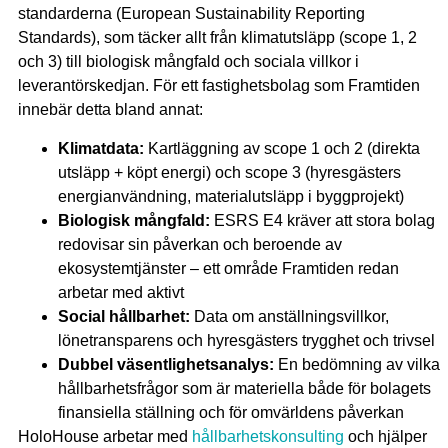
standarderna (European Sustainability Reporting
Standards), som täcker allt från klimatutsläpp (scope 1, 2
och 3) till biologisk mångfald och sociala villkor i
leverantörskedjan. För ett fastighetsbolag som Framtiden
innebär detta bland annat:
Klimatdata:
Kartläggning av scope 1 och 2 (direkta
utsläpp + köpt energi) och scope 3 (hyresgästers
energianvändning, materialutsläpp i byggprojekt)
Biologisk mångfald:
ESRS E4 kräver att stora bolag
redovisar sin påverkan och beroende av
ekosystemtjänster – ett område Framtiden redan
arbetar med aktivt
Social hållbarhet:
Data om anställningsvillkor,
lönetransparens och hyresgästers trygghet och trivsel
Dubbel väsentlighetsanalys:
En bedömning av vilka
hållbarhetsfrågor som är materiella både för bolagets
finansiella ställning och för omvärldens påverkan
HoloHouse arbetar med
hållbarhetskonsulting
och hjälper