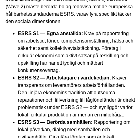
(Wave 2) måste berörda bolag redovisa mot de europeiska
hållbarhetsstandarderna ESRS, varav fyra specifikt täcker
den sociala dimensionen:
ESRS S1 — Egna anställda:
Krav på rapportering
om arbetstid, löner, kompetensomställning, hälsa och
säkerhet samt kollektivavtalstäckning. Företag i
cirkulär ekonomi som aktivt satsar på reskilling och
upskilling har här ett tydligt och mätbart
konkurrensövertag.
ESRS S2 — Arbetstagare i värdekedjan:
Kräver
transparens om leverantörers arbetsförhållanden.
Den linjära ekonomins tradition att outsourca
reparationer och tillverkning till låglöneländer är direkt
problematisk under ESRS S2 — och synliggör varför
lokal, cirkulär produktion är mer än en miljöfråga.
ESRS S3 — Berörda samhällen:
Rapportering om
lokal påverkan, dialog med samhällen och
civilsamhälle. Cirkulära företag som är lokalt