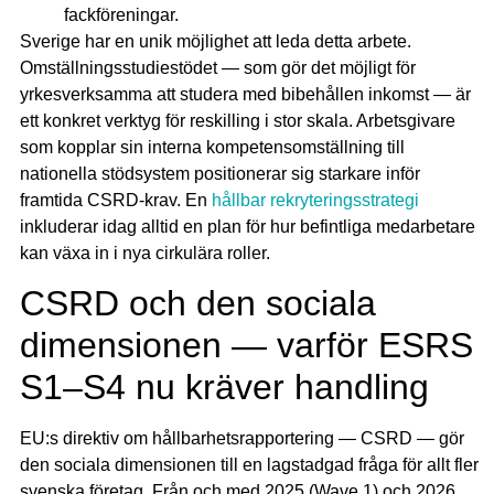
fackföreningar.
Sverige har en unik möjlighet att leda detta arbete.
Omställningsstudiestödet — som gör det möjligt för
yrkesverksamma att studera med bibehållen inkomst — är
ett konkret verktyg för reskilling i stor skala. Arbetsgivare
som kopplar sin interna kompetensomställning till
nationella stödsystem positionerar sig starkare inför
framtida CSRD-krav. En
hållbar rekryteringsstrategi
inkluderar idag alltid en plan för hur befintliga medarbetare
kan växa in i nya cirkulära roller.
CSRD och den sociala
dimensionen — varför ESRS
S1–S4 nu kräver handling
EU:s direktiv om hållbarhetsrapportering — CSRD — gör
den sociala dimensionen till en lagstadgad fråga för allt fler
svenska företag. Från och med 2025 (Wave 1) och 2026