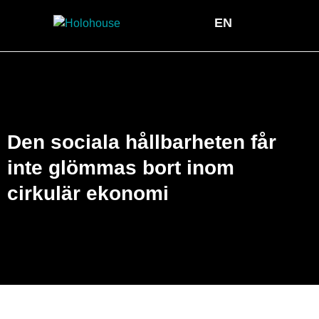
EN
Student & karriär inom hållbarhet |
Kontakta oss – Hållbarhetskonsult Götebor
Den sociala hållbarheten får
inte glömmas bort inom
cirkulär ekonomi