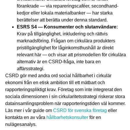
förankrade — via repareringscaféer, secondhand-
kedjor eller lokala materialbanker — har starka
berättelser att berätta under denna standard.
ESRS S4 — Konsumenter och slutanvändare:
Krav på tillgänglighet, inkludering och rättvis
marknadsföring. Frågan om cirkulära produkters
pristillgänglighet för låginkomsthushåll är direkt
relevant här — och visar att prismodellen för cirkulära
alternativ är en CSRD-fråga, inte bara en
affärsstrategi.
CSRD gör med andra ord social hållbarhet i cirkulär
ekonomi från en etisk ambition till ett mätbart och
rapporteringspliktigt krav. Företag som inte integrerat den
sociala dimensionen i sin cirkularitetsstrategi riskerar stora
datainsamlingsproblem när rapporteringstiden väl kommer.
Läs mer i vår guide om
CSRD för svenska företag
eller
kontakta en av våra
hållbarhetskonsulter
för en
nulägesanalys.