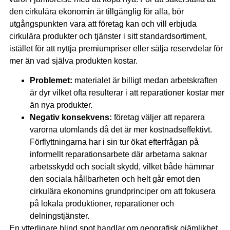
den cirkulära ekonomin är tillgänglig för alla, bör
utgångspunkten vara att företag kan och vill erbjuda
cirkulära produkter och tjänster i sitt standardsortiment,
istället för att nyttja premiumpriser eller sälja reservdelar för
mer än vad själva produkten kostar.
Problemet:
materialet är billigt medan arbetskraften
är dyr vilket ofta resulterar i att reparationer kostar mer
än nya produkter.
Negativ konsekvens:
företag väljer att reparera
varorna utomlands då det är mer kostnadseffektivt.
Förflyttningarna har i sin tur ökat efterfrågan på
informellt reparationsarbete där arbetarna saknar
arbetsskydd och socialt skydd, vilket både hämmar
den sociala hållbarheten och helt går emot den
cirkulära ekonomins grundprinciper om att fokusera
på lokala produktioner, reparationer och
delningstjänster.
En ytterligare blind spot handlar om geografisk ojämlikhet.