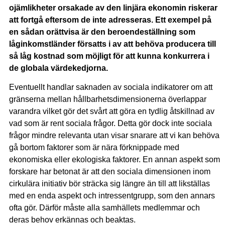
ojämlikheter orsakade av den linjära ekonomin riskerar
att fortgå eftersom de inte adresseras. Ett exempel på
en sådan orättvisa är den beroendeställning som
låginkomstländer försatts i av att behöva producera till
så låg kostnad som möjligt för att kunna konkurrera i
de globala värdekedjorna.
Eventuellt handlar saknaden av sociala indikatorer om att
gränserna mellan hållbarhetsdimensionerna överlappar
varandra vilket gör det svårt att göra en tydlig åtskillnad av
vad som är rent sociala frågor. Detta gör dock inte sociala
frågor mindre relevanta utan visar snarare att vi kan behöva
gå bortom faktorer som är nära förknippade med
ekonomiska eller ekologiska faktorer. En annan aspekt som
forskare har betonat är att den sociala dimensionen inom
cirkulära initiativ bör sträcka sig längre än till att likställas
med en enda aspekt och intressentgrupp, som den annars
ofta gör. Därför måste alla samhällets medlemmar och
deras behov erkännas och beaktas.