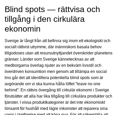
Blind spots — rättvisa och
tillgång i den cirkulära
ekonomin
Sverige är långt från att befinna sig inom ett ekologiskt och
socialt rättvist utrymme, där människors basala behov
tillgodoses utan att resursutnyttjandet överskrider planetens
gränser. Länder som Sverige kännetecknas av att
medborgarna överlag njuter av en bekväm livsstil och
överdriven konsumtion men genom att tillämpa en social
lins går det att identifiera potentiella blind spots som är
avgörande om vi ska kunna hålla löftet ”leave no one
behind”. En rättvis övergång till cirkulär ekonomi i Sverige
förutsätter att alla har lika tillgång till cirkulära produkter och
tjänster. I vissa produktkategorier är det inte ekonomiskt
lönsamt för hushåll med lägre inkomster att reparera sina
varor i jämförelse med att köpa nya. För att säkerställa att