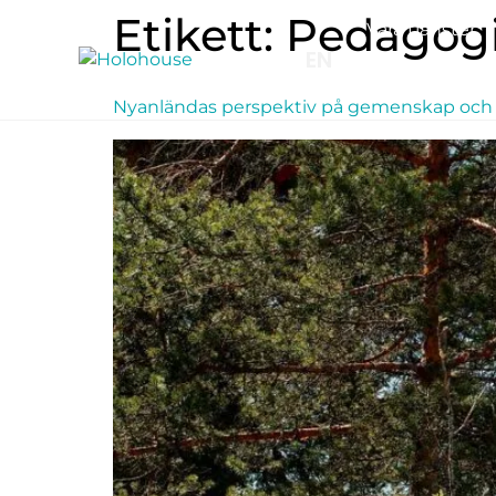
Etikett:
Pedagog
Våra tjänster
EN
Nyanländas perspektiv på gemenskap och tri