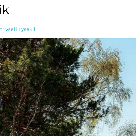
ik
Student & karriär inom hållbarhet | HoloHouse
Part
Kontakta oss – Hållbarhetskonsult Götebo
vsel i Lysekil