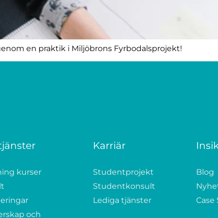
n genom en praktik i Miljöbrons Fyrbodalsprojekt!
tjänster
Karriär
Insi
ning kurser
Studentprojekt
Blog
lt
Studentkonsult
Nyhe
eringar
Lediga tjänster
Case 
erskap och