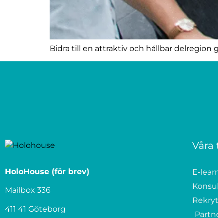
Bidra till en attraktiv och hållbar delregio
Våra 
HoloHouse (för brev)
E-lear
Konsu
Mailbox 336
Rekryt
411 41 Göteborg
Partn