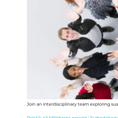
Join an interdisciplinary team exploring su
Praktik på Miljöbrons projekt i Fyrbodalseg