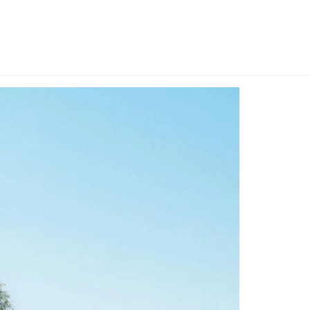
ners
Insikter
Om oss
rg