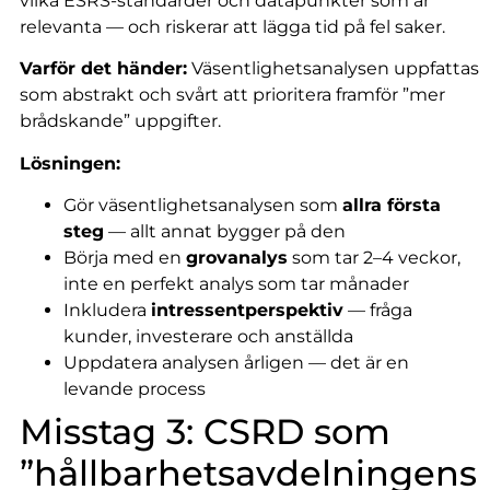
vilka ESRS-standarder och datapunkter som är
relevanta — och riskerar att lägga tid på fel saker.
Varför det händer:
Väsentlighetsanalysen uppfattas
som abstrakt och svårt att prioritera framför ”mer
brådskande” uppgifter.
Lösningen:
Gör väsentlighetsanalysen som
allra första
steg
— allt annat bygger på den
Börja med en
grovanalys
som tar 2–4 veckor,
inte en perfekt analys som tar månader
Inkludera
intressentperspektiv
— fråga
kunder, investerare och anställda
Uppdatera analysen årligen — det är en
levande process
Misstag 3: CSRD som
”hållbarhetsavdelningens