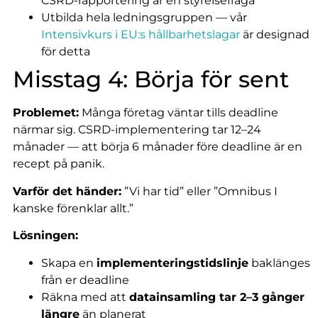
CSRD-rapportering är en styrelsefråga
Utbilda hela ledningsgruppen — vår
Intensivkurs i EU:s hållbarhetslagar
är designad
för detta
Misstag 4: Börja för sent
Problemet:
Många företag väntar tills deadline
närmar sig. CSRD-implementering tar 12–24
månader — att börja 6 månader före deadline är en
recept på panik.
Varför det händer:
”Vi har tid” eller ”Omnibus I
kanske förenklar allt.”
Lösningen:
Skapa en
implementeringstidslinje
baklänges
från er deadline
Räkna med att
datainsamling tar 2–3 gånger
längre
än planerat