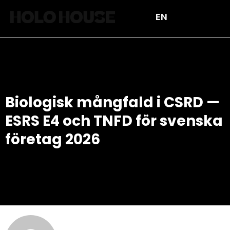
EN
Student & karriär inom hållbarhe
Kontakta oss – Hållbarhetskonsult G
Biologisk mångfald i CSRD —
ESRS E4 och TNFD för svenska
företag 2026