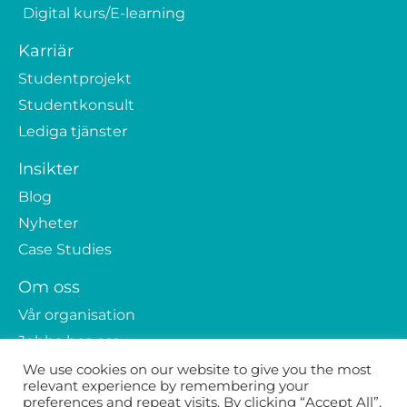
Digital kurs/E-learning
Karriär
Studentprojekt
Studentkonsult
Lediga tjänster
Insikter
Blog
Nyheter
Case Studies
Om oss
Vår organisation
Jobba hos oss
Kontakta oss
We use cookies on our website to give you the most
relevant experience by remembering your
GDPR
preferences and repeat visits. By clicking “Accept All”,