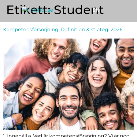
Etikett:
Student
EN
Kompetensförsörjning: Definition & strategi 2026
1. Innehåll a. Vad är kompetensförsörjning? Vi är nog