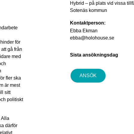
Hybrid – på plats vid vissa tillf
Sotenäs kommun
Kontaktperson:
undarbete
Ebba Ekman
ebba@holohouse.se
hinder för
att gå från
Sista ansökningsdag
vidare med
och
n
ANSÖK
ör fler ska
om är mest
l sitt
h politiskt
 Alla
ka därför
elativt