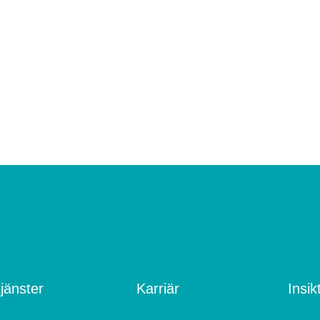
jänster
Karriär
Insik