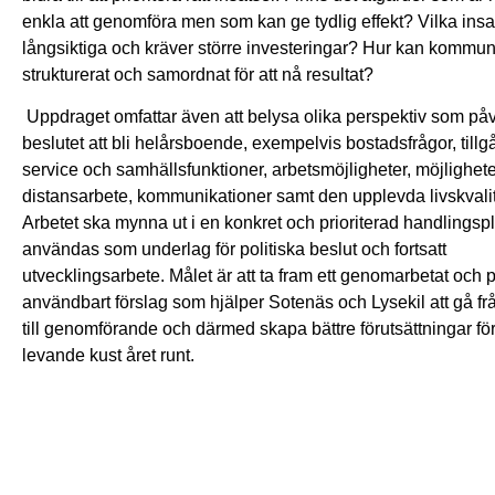
enkla att genomföra men som kan ge tydlig effekt? Vilka insa
långsiktiga och kräver större investeringar? Hur kan kommu
strukturerat och samordnat för att nå resultat?
Uppdraget omfattar även att belysa olika perspektiv som på
beslutet att bli helårsboende, exempelvis bostadsfrågor, tillgå
service och samhällsfunktioner, arbetsmöjligheter, möjligheter 
distansarbete, kommunikationer samt den upplevda livskvali
Arbetet ska mynna ut i en konkret och prioriterad handlings
användas som underlag för politiska beslut och fortsatt
utvecklingsarbete. Målet är att ta fram ett genomarbetat och p
användbart förslag som hjälper Sotenäs och Lysekil att gå fr
till genomförande och därmed skapa bättre förutsättningar fö
levande kust året runt.