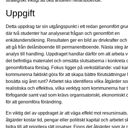
strategiskt viktigt att öka andelen helårsboende.
Uppgift
Detta uppdrag tar sin utgångspunkt i ett redan genomfört gr
där två studenter har analyserat frågan och genomfört en
enkätundersökning. Resultaten ger en bild av drivkrafter och 
att gå från delårsboende till permanentboende. Nästa steg är 
analys till handling. Uppdraget handlar därför om att arbeta 
det befintliga materialet och omsätta slutsatserna i konkreta 
genomförbara förslag. Fokus ligger på verkställande: vad ka
kommunerna faktiskt göra för att skapa bättre förutsättningar f
bosätta sig året runt? Arbetet ska identifiera vilka åtgärder s
realistiska och effektiva, vilka verktyg som kommunerna har til
förfogande samt vad som krävs organisatoriskt, ekonomiskt oc
för att genomföra förändring.
En viktig del av uppdraget är att väga effekt mot resursinsats.
åtgärder kostar tid, pengar eller politiskt kapital och arbetet s
bidra till att prioritera rätt insatser. Finns det åtgärder som är r