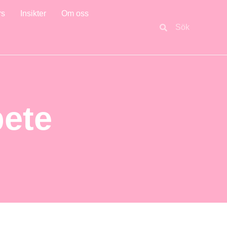
rs
Insikter
Om oss
bete