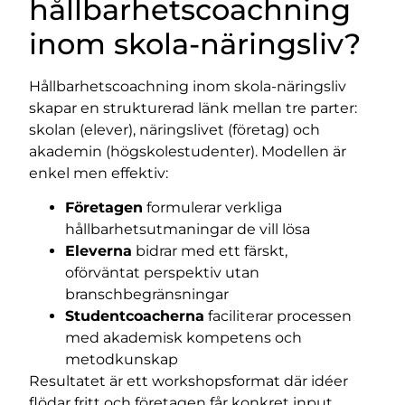
hållbarhetscoachning
inom skola-näringsliv?
Hållbarhetscoachning inom skola-näringsliv
skapar en strukturerad länk mellan tre parter:
skolan (elever), näringslivet (företag) och
akademin (högskolestudenter). Modellen är
enkel men effektiv:
Företagen
formulerar verkliga
hållbarhetsutmaningar de vill lösa
Eleverna
bidrar med ett färskt,
oförväntat perspektiv utan
branschbegränsningar
Studentcoacherna
faciliterar processen
med akademisk kompetens och
metodkunskap
Resultatet är ett workshopsformat där idéer
flödar fritt och företagen får konkret input